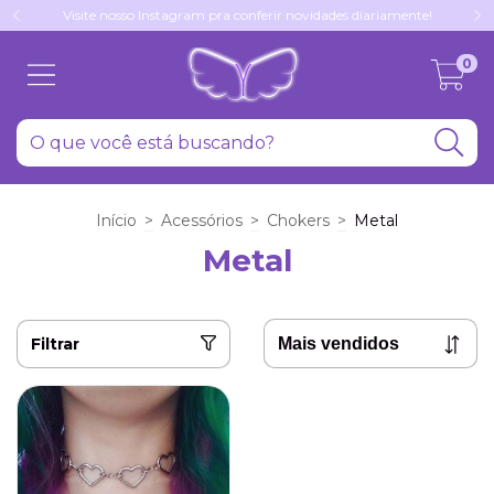
Visite nosso Instagram pra conferir novidades diariamente!
0
Início
>
Acessórios
>
Chokers
>
Metal
Metal
Filtrar