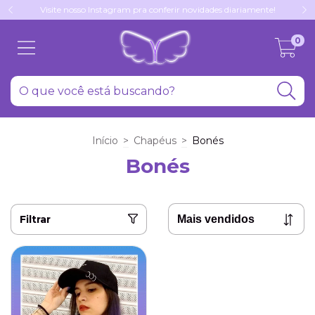
Visite nosso Instagram pra conferir novidades diariamente!
0
Início
>
Chapéus
>
Bonés
Bonés
Filtrar