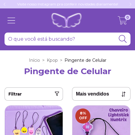
Visite nosso Instagram pra conferir novidades diariamente!
0
Início
>
Kpop
>
Pingente de Celular
Pingente de Celular
Filtrar
8
%
OFF