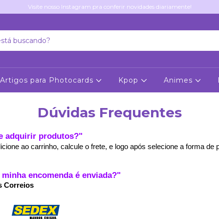
Visite nosso Instagram pra conferir novidades diariamente!
Artigos para Photocards
Kpop
Animes
Dúvidas Frequentes
 adquirir produtos?"
cione ao carrinho, calcule o frete, e logo após selecione a forma d
mo minha encomenda é enviada?"
s Correios