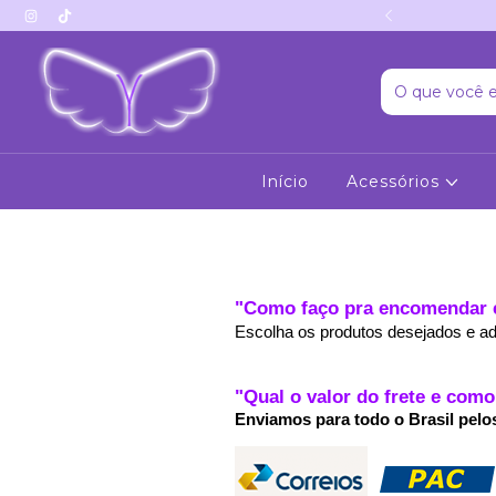
 segue no Tiktok?
Início
Acessórios
"Como faço pra encomendar e
Escolha os produtos desejados e adi
"Qual o valor do frete e co
Enviamos para todo o Brasil pelo