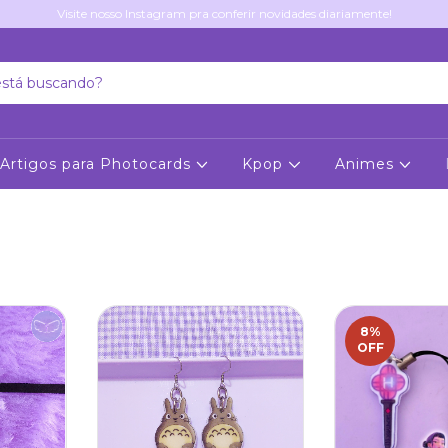
Visite nosso Instagram pra conferir novidades diariamente!
Artigos para Photocards
Kpop
Animes
8
%
OFF