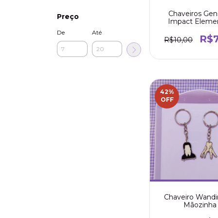
Chaveiros Gen
Preço
Impact Eleme
De
Até
R$7
R$10,00
42
%
OFF
Chaveiro Wandi
Mãozinha