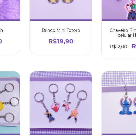
Brinco Mini Totoro
Chaveiro Pi
ch
celular H
R$19,90
0
R
R$12,00