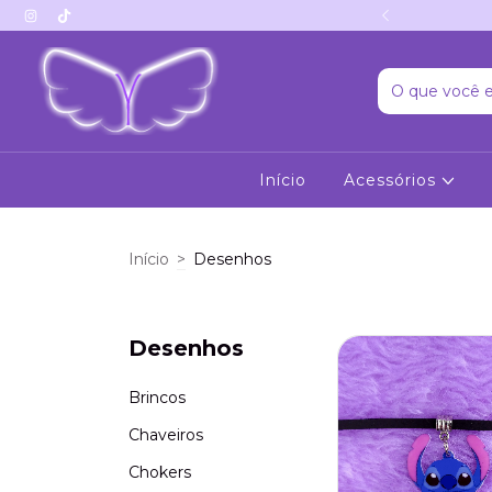
 segue no Tiktok?
Início
Acessórios
Início
>
Desenhos
Desenhos
Brincos
Chaveiros
Chokers