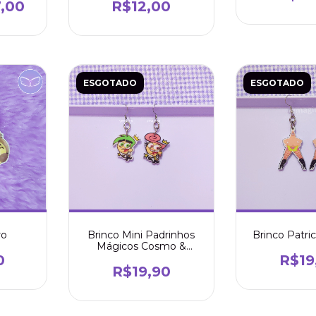
Morcegato
,00
R$12,00
ESGOTADO
ESGOTADO
ro
Brinco Mini Padrinhos
Brinco Patri
Mágicos Cosmo &
Wanda
0
R$19
R$19,90