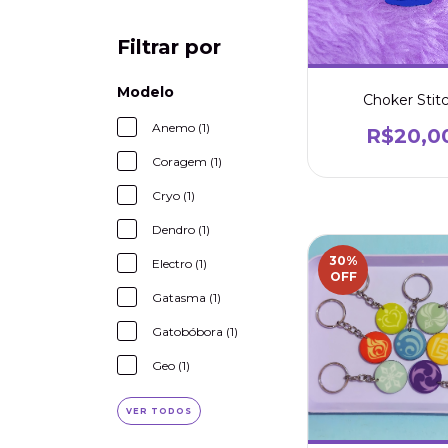
Filtrar por
Modelo
Choker Stit
Anemo (1)
R$20,0
Coragem (1)
Cryo (1)
Dendro (1)
30
%
Electro (1)
OFF
Gatasma (1)
Gatobóbora (1)
Geo (1)
VER TODOS