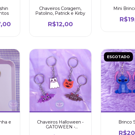
shin
Chaveiros Coragem,
Mini Brinc
ntos
Patolino, Patrick e Kirby
R$19
,00
R$12,00
ESGOTADO
nha e
Chaveiros Halloween •
Brinco 
GATOWEEN •
Gatobóbora, Gatasma e
R$20