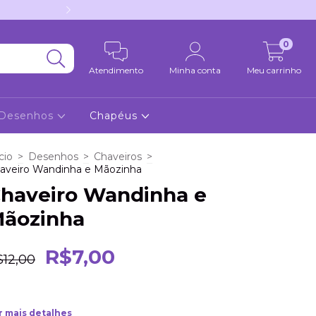
Ja nos segue no 
0
Atendimento
Minha conta
Meu carrinho
Desenhos
Chapéus
cio
>
Desenhos
>
Chaveiros
>
aveiro Wandinha e Mãozinha
haveiro Wandinha e
ãozinha
R$7,00
$12,00
r mais detalhes