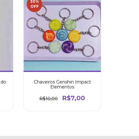
30
%
OFF
Chaveiros Genshin Impact
 do
Elementos
R$7,00
R$10,00