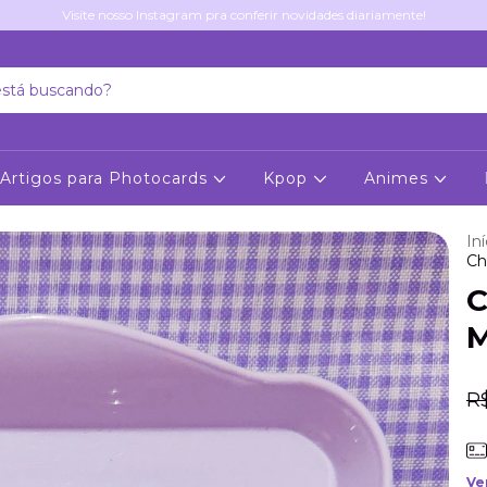
Visite nosso Instagram pra conferir novidades diariamente!
Artigos para Photocards
Kpop
Animes
Iní
Ch
C
M
R
Ve