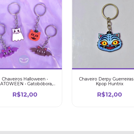
Chaveiros Halloween •
Chaveiro Derpy Guerreiras
ATOWEEN • Gatobóbora,
Kpop Huntrix
Gatasma e Morcegato
R$12,00
R$12,00