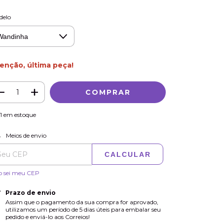
delo
enção, última peça!
1
em estoque
ALTERAR CEP
regas para o CEP:
Meios de envio
CALCULAR
o sei meu CEP
Prazo de envio
Assim que o pagamento da sua compra for aprovado,
utilizamos um período de 5 dias úteis para embalar seu
pedido e enviá-lo aos Correios!