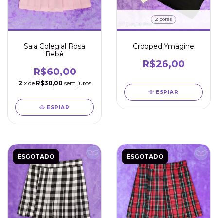
2 cores
Saia Colegial Rosa
Cropped Ymagine
Bebê
R$26,00
R$60,00
2
x de
R$30,00
sem juros
ESPIAR
ESPIAR
ESGOTADO
ESGOTADO