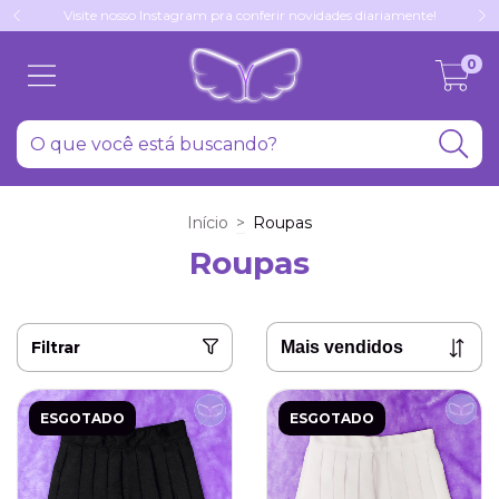
Visite nosso Instagram pra conferir novidades diariamente!
0
Início
>
Roupas
Roupas
Filtrar
ESGOTADO
ESGOTADO